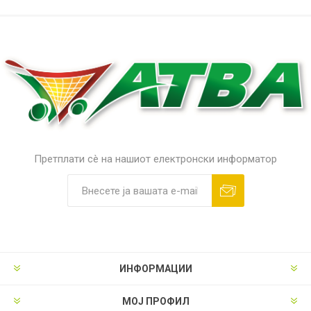
Претплати сè на нашиот електронски информатор
ИНФОРМАЦИИ
МОЈ ПРОФИЛ