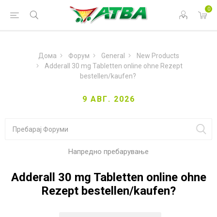
0
Дома
Форум
General
New Products
Adderall 30 mg Tabletten online ohne Rezept
bestellen/kaufen?
9 АВГ. 2026
Напредно пребарување
Adderall 30 mg Tabletten online ohne
Rezept bestellen/kaufen?