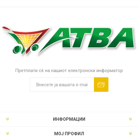
Претплати сè на нашиот електронски информатор
ИНФОРМАЦИИ
МОЈ ПРОФИЛ