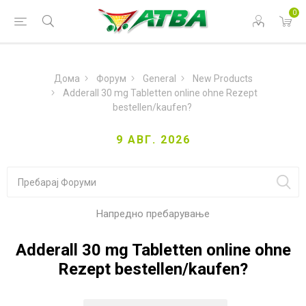
0
Дома
Форум
General
New Products
Adderall 30 mg Tabletten online ohne Rezept
bestellen/kaufen?
9 АВГ. 2026
Напредно пребарување
Adderall 30 mg Tabletten online ohne
Rezept bestellen/kaufen?