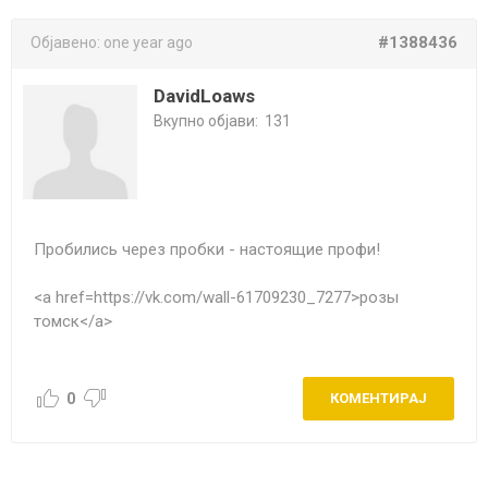
#1388436
Објавено:
one year ago
DavidLoaws
Вкупно објави:
131
Пробились через пробки - настоящие профи!
<a href=https://vk.com/wall-61709230_7277>розы
томск</a>
0
КОМЕНТИРАЈ