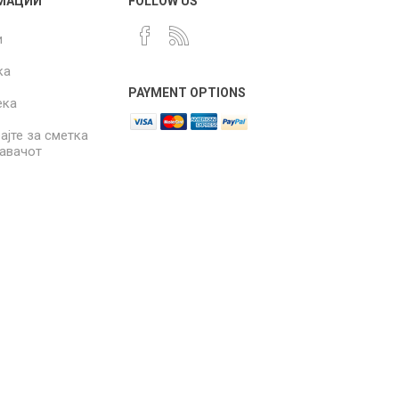
МАЦИИ
FOLLOW US
и
ка
PAYMENT OPTIONS
ека
ајте за сметка
давачот