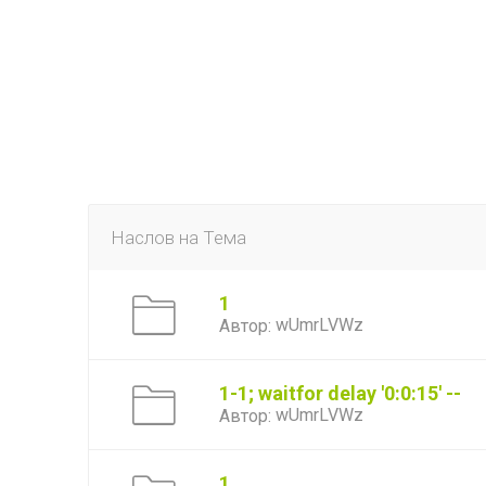
Наслов на Тема
1
wUmrLVWz
Автор:
1-1; waitfor delay '0:0:15' --
wUmrLVWz
Автор:
1