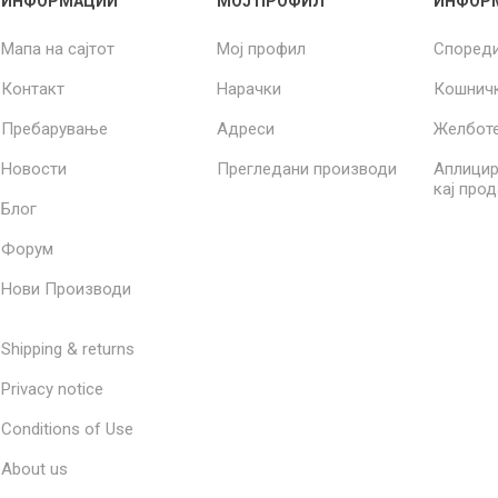
ИНФОРМАЦИИ
МОЈ ПРОФИЛ
ИНФОР
Мапа на сајтот
Мој профил
Според
Контакт
Нарачки
Кошнич
Пребарување
Адреси
Желбот
Новости
Прегледани производи
Аплицир
кај про
Блог
Форум
Нови Производи
Shipping & returns
Privacy notice
Conditions of Use
About us