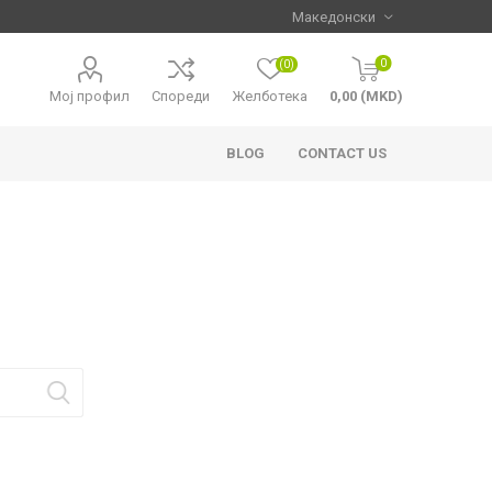
0
(0)
Мој профил
Спореди
Желботека
0,00 (MKD)
BLOG
CONTACT US