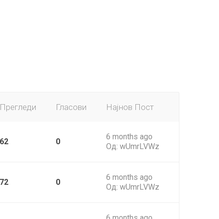
Прегледи
Гласови
Најнов Пост
6 months ago
62
0
Од:
wUmrLVWz
6 months ago
72
0
Од:
wUmrLVWz
6 months ago